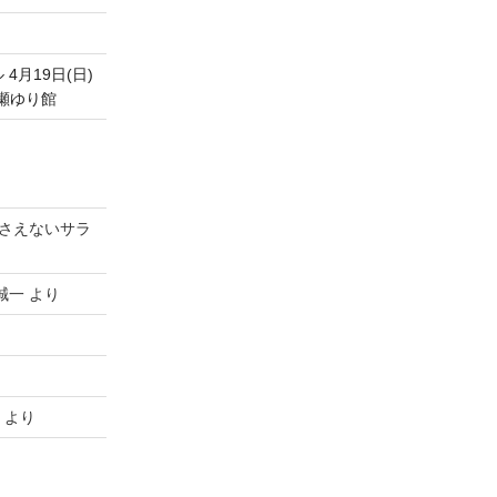
月19日(日)
& 波瀬ゆり館
さえないサラ
誠一
より
より