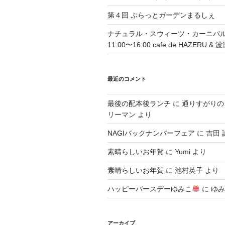
第４回 ぷらっとガーデンまるしぇ
ナチュラル・スウィーツ・カーニバル 4
11:00〜16:00 cafe de HAZERU 
最近のコメント
最後の配本後ランチ
に
通りすがりの
リーマン
より
NAGIバックナンバーフェア
に
吉田 
素晴らしいお年賀
に
Yumi
より
素晴らしいお年賀
に
池村英子
より
ハッピーバースデーゆみこ
に
ゆみ
アーカイブ