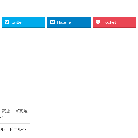
twitter
Hatena
Pocket
 武史 写真展
日）
ヨスタイル ドールハ