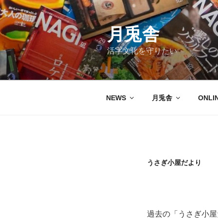
コ
ン
テ
月兎舎
ン
活字文化を守りたい
ツ
へ
ス
キ
NEWS
月兎舎
ONLI
ッ
プ
うさぎ小屋だより
過去の「うさぎ小屋