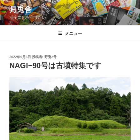
コ
月兎舎
ン
活字文化を守りたい
テ
ン
ツ
メニュー
へ
ス
キ
投
2022年9月6日
投稿者:
野兎2号
稿
ッ
NAGI−90号は古墳特集です
日:
プ