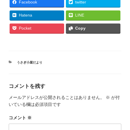
Facebook
twitter
Hatena
LINE
Pocket
Copy
カ
うさぎ小屋だより
テ
ゴ
リ
ー
コメントを残す
メールアドレスが公開されることはありません。
※
が付
いている欄は必須項目です
コメント
※