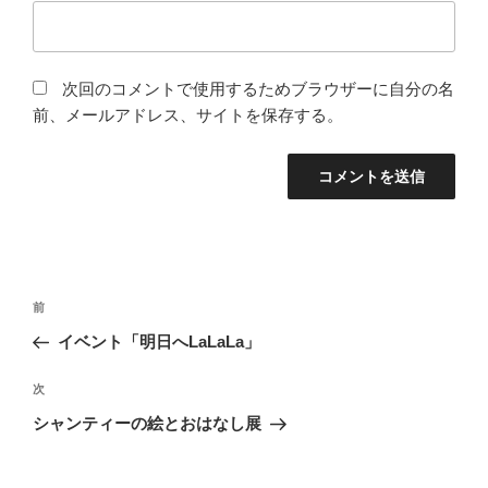
次回のコメントで使用するためブラウザーに自分の名
前、メールアドレス、サイトを保存する。
投
前
前
稿
の
イベント「明日へLaLaLa」
ナ
投
ビ
稿
次
次
ゲ
の
シャンティーの絵とおはなし展
投
ー
稿
シ