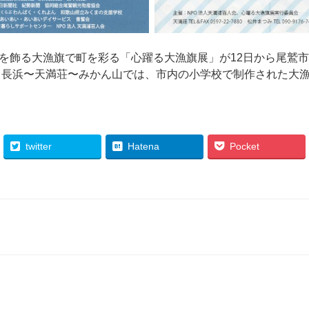
を飾る大漁旗で町を彩る「心躍る大漁旗展」が12日から尾鷲市
 長浜〜天満荘〜みかん山では、市内の小学校で制作された大
twitter
Hatena
Pocket