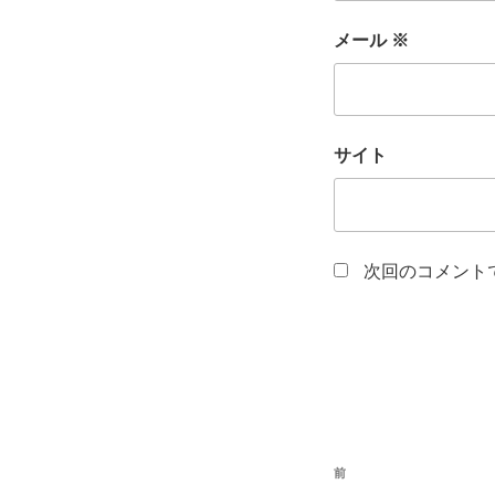
メール
※
サイト
次回のコメント
投
前
前