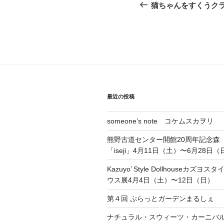
稿
の
猫ちゃんをすくうク
投
ナ
稿
ビ
ゲ
ー
シ
最近の投稿
ョ
someone’s note コケムスカヲリ
ン
熊野古道センター開館20周年記念森
「iseji」4月11日（土）〜6月28日（
Kazuyo’ Style Dollhouseカズ
ウス展4月4日（土）〜12日（日）
第４回 ぷらっとガーデンまるしぇ
ナチュラル・スウィーツ・カーニバル 4