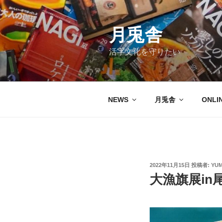
コ
ン
テ
月兎舎
ン
活字文化を守りたい
ツ
へ
ス
キ
NEWS
月兎舎
ONLI
ッ
プ
投
2022年11月15日
投稿者:
YUM
稿
大漁旗展in
日: