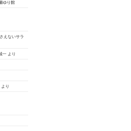
& 波瀬ゆり館
さえないサラ
誠一
より
より