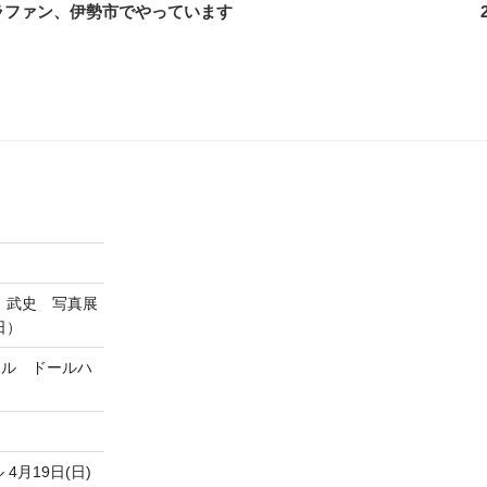
ラファン、伊勢市でやっています
 武史 写真展
日）
ヨスタイル ドールハ
月19日(日)