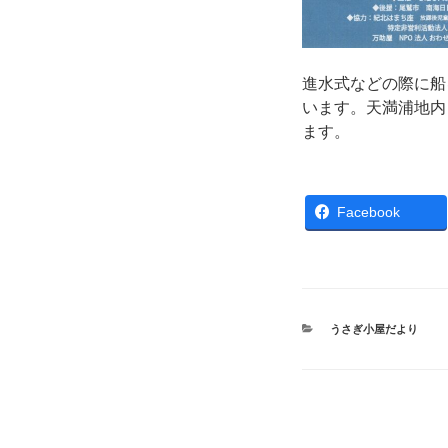
進水式などの際に船
います。天満浦地内
ます。
Facebook
カ
うさぎ小屋だより
テ
ゴ
リ
ー