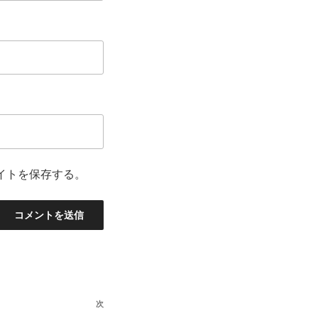
イトを保存する。
次
次