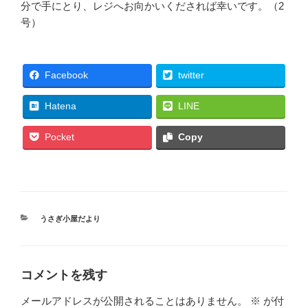
分で手にとり、レジへお向かいくだされば幸いです。（2
号）
Facebook
twitter
Hatena
LINE
Pocket
Copy
カ
うさぎ小屋だより
テ
ゴ
リ
ー
コメントを残す
メールアドレスが公開されることはありません。
※
が付