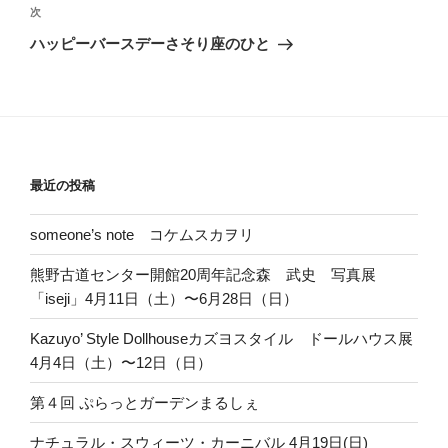
ビ
稿
次
次
ゲ
の
ハッピーバースデーさそり座のひと
投
ー
稿
シ
ョ
ン
最近の投稿
someone’s note コケムスカヲリ
熊野古道センター開館20周年記念森 武史 写真展
「iseji」4月11日（土）〜6月28日（日）
Kazuyo’ Style Dollhouseカズヨスタイル ドールハウス展
4月4日（土）〜12日（日）
第４回 ぷらっとガーデンまるしぇ
ナチュラル・スウィーツ・カーニバル 4月19日(日)