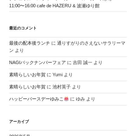
11:00〜16:00 cafe de HAZERU & 波瀬ゆり館
最近のコメント
最後の配本後ランチ
に
通りすがりのさえないサラリーマ
ン
より
NAGIバックナンバーフェア
に
吉田 誠一
より
素晴らしいお年賀
に
Yumi
より
素晴らしいお年賀
に
池村英子
より
ハッピーバースデーゆみこ
に
ゆみ
より
アーカイブ