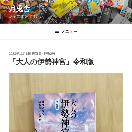
コ
月兎舎
ン
活字文化を守りたい
テ
ン
ツ
メニュー
へ
ス
キ
投
2023年11月8日
投稿者:
野兎2号
稿
ッ
「大人の伊勢神宮」令和版
日:
プ