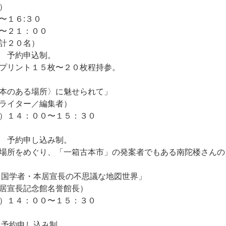
金）
０〜１６:３０
〜２１：００
計２０名）
 予約申込制。
プリント１５枚〜２０枚程持参。
本のある場所〉に魅せられて」
ライター／編集者）
）１４：００〜１５：３０
 予約申し込み制。
場所をめぐり、「一箱古本市」の発案者でもある南陀楼さんの
 国学者・本居宣長の不思議な地図世界」
居宣長記念館名誉館長）
）１４：００〜１５：３０
 予約申し込み制。