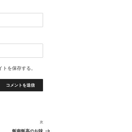
イトを保存する。
次
次
の
飯南飯高のお味