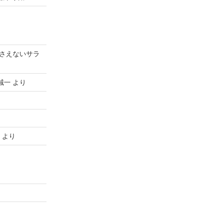
さえないサラ
誠一
より
より