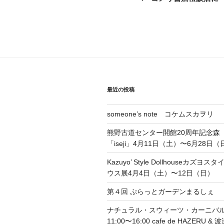
投
ナ
稿
ビ
ゲ
ー
シ
最近の投稿
ョ
someone’s note コケムスカヲリ
ン
熊野古道センター開館20周年記念森
「iseji」4月11日（土）〜6月28日（
Kazuyo’ Style Dollhouseカズ
ウス展4月4日（土）〜12日（日）
第４回 ぷらっとガーデンまるしぇ
ナチュラル・スウィーツ・カーニバル 4
11:00〜16:00 cafe de HAZERU 