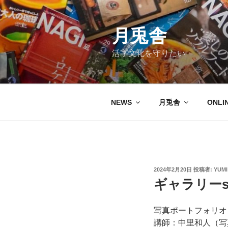
コ
ン
テ
月兎舎
ン
活字文化を守りたい
ツ
へ
ス
キ
NEWS
月兎舎
ONLI
ッ
プ
投
2024年2月20日
投稿者:
YUMI
稿
ギャラリーsa
日:
写真ポートフォリ
講師：中里和人（写