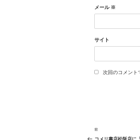
メール
※
サイト
次回のコメント
投
前
前
稿
の
コメリ書店松阪店に