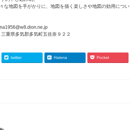
々な地図を手がかりに、地図を描く楽しさや地図の効用につい
956@w8.dion.ne.jp
lage 三重県多気郡多気町五佐奈９２２
twitter
Hatena
Pocket