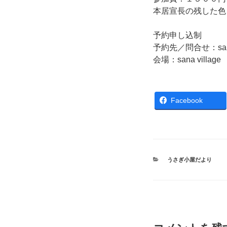
本居宣長の残した色
予約申し込制
予約先／問合せ：sana1
会場：sana vil
Facebook
カ
うさぎ小屋だより
テ
ゴ
リ
ー