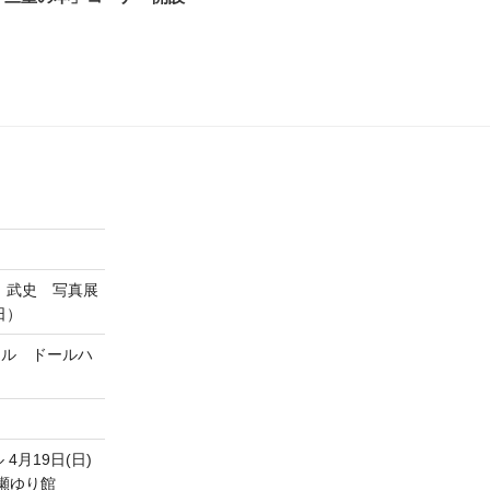
 武史 写真展
日）
ヨスタイル ドールハ
月19日(日)
& 波瀬ゆり館