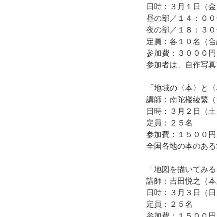
日時：３月１日（
昼の部／１４：０
夜の部／１８：３０
定員：各１０名（合
参加費：３０００円
参加者は、自作写真
「地域の〈本〉と〈
講師：南陀楼綾繁（
日時：３月２日（土
定員：２５名
参加費：１５００円
全国各地の本のある
「地図を描いてみる
講師：吉田悦之（本
日時：３月３日（日
定員：２５名
参加費：１５００円