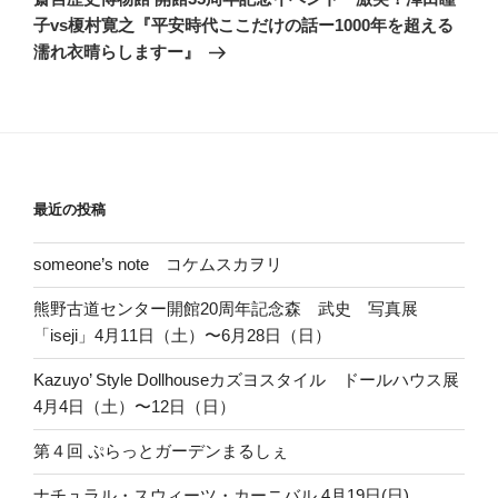
投
ー
子vs榎村寛之『平安時代ここだけの話ー1000年を超える
稿
シ
濡れ衣晴らしますー』
ョ
ン
最近の投稿
someone’s note コケムスカヲリ
熊野古道センター開館20周年記念森 武史 写真展
「iseji」4月11日（土）〜6月28日（日）
Kazuyo’ Style Dollhouseカズヨスタイル ドールハウス展
4月4日（土）〜12日（日）
第４回 ぷらっとガーデンまるしぇ
ナチュラル・スウィーツ・カーニバル 4月19日(日)