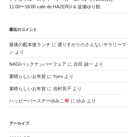
11:00〜16:00 cafe de HAZERU & 波瀬ゆり館
最近のコメント
最後の配本後ランチ
に
通りすがりのさえないサラリーマ
ン
より
NAGIバックナンバーフェア
に
吉田 誠一
より
素晴らしいお年賀
に
Yumi
より
素晴らしいお年賀
に
池村英子
より
ハッピーバースデーゆみこ
に
ゆみ
より
アーカイブ