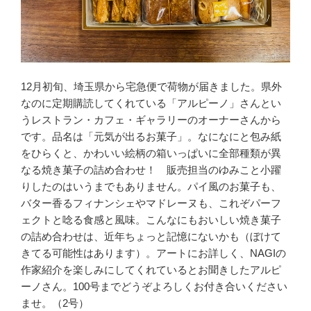
12月初旬、埼玉県から宅急便で荷物が届きました。県外
なのに定期購読してくれている「アルピーノ」さんとい
うレストラン・カフェ・ギャラリーのオーナーさんから
です。品名は「元気が出るお菓子」。なになにと包み紙
をひらくと、かわいい絵柄の箱いっぱいに全部種類が異
なる焼き菓子の詰め合わせ！ 販売担当のゆみこと小躍
りしたのはいうまでもありません。パイ風のお菓子も、
バター香るフィナンシェやマドレーヌも、これぞパーフ
ェクトと唸る食感と風味。こんなにもおいしい焼き菓子
の詰め合わせは、近年ちょっと記憶にないかも（ぼけて
きてる可能性はあります）。アートにお詳しく、NAGIの
作家紹介を楽しみにしてくれているとお聞きしたアルピ
ーノさん。100号までどうぞよろしくお付き合いください
ませ。（2号）