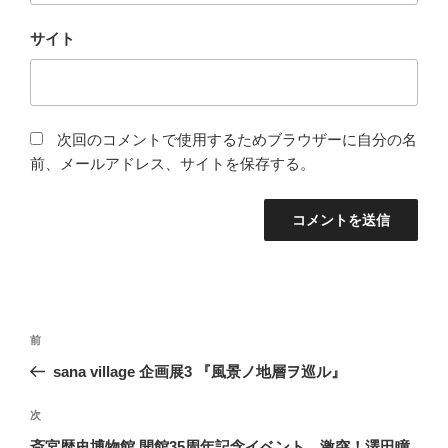
サイト
次回のコメントで使用するためブラウザーに自分の名
前、メールアドレス、サイトを保存する。
投
前
前
稿
の
sana village 企画展3 『風景ノ地層ヲ巡ル』
ナ
投
ビ
稿
次
次
ゲ
の
斎宮歴史博物館 開館35周年記念イベント 激突！澤田瞳