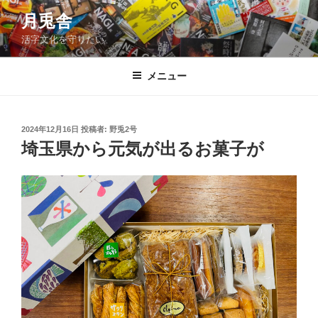
コ
月兎舎
ン
活字文化を守りたい
テ
ン
ツ
メニュー
へ
ス
キ
投
2024年12月16日
投稿者:
野兎2号
稿
ッ
埼玉県から元気が出るお菓子が
日:
プ