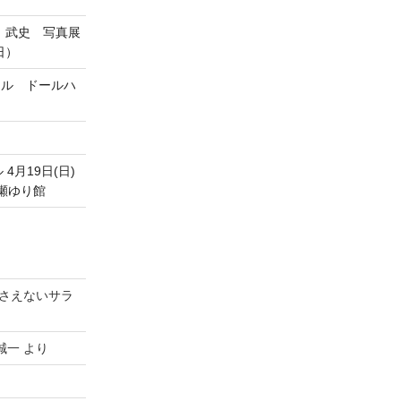
 武史 写真展
日）
ヨスタイル ドールハ
月19日(日)
& 波瀬ゆり館
さえないサラ
誠一
より