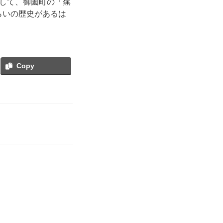
して、御薗町の「蕪
らいの歴史があるは
Copy