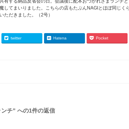
共有する納品反省会の日。会議後に配本おつかれさまランチと
魔してまいりました。こちらの店もたぶんNAGIとほぼ同じく
いただきました。（2号）
twitter
Hatena
Pocket
ンチ” への1件の返信