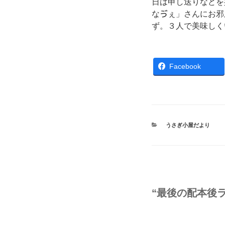
日は申し送りなどを
なゔぇ」さんにお邪
ず。３人で美味しく
Facebook
カ
うさぎ小屋だより
テ
ゴ
リ
ー
“最後の配本後ラ