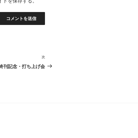
イトを保存する。
次
次
の
I終刊記念・打ち上げ会
投
稿