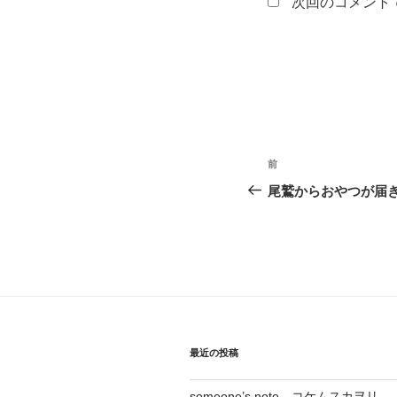
次回のコメント
投
前
前
稿
の
尾鷲からおやつが届
投
ナ
稿
ビ
ゲ
ー
シ
最近の投稿
ョ
someone’s note コケムスカヲリ