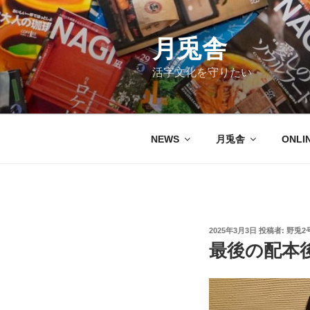
コ
ン
テ
月兎舎
ン
活字文化を守りたい
ツ
へ
ス
キ
NEWS
月兎舎
ONLI
ッ
プ
投
2025年3月3日
投稿者:
野兎2
稿
最後の配本
日: