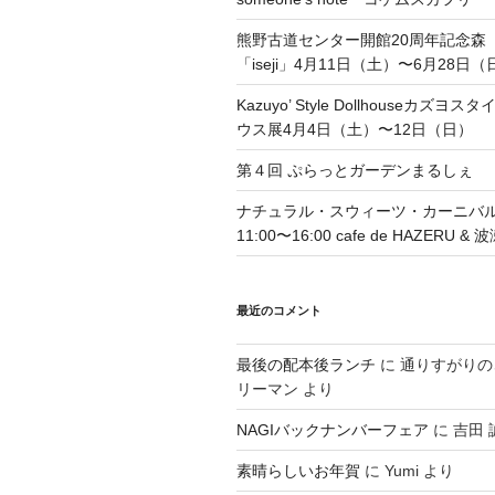
ン
熊野古道センター開館20周年記念森
「iseji」4月11日（土）〜6月28日（
Kazuyo’ Style Dollhouseカズ
ウス展4月4日（土）〜12日（日）
第４回 ぷらっとガーデンまるしぇ
ナチュラル・スウィーツ・カーニバル 4
11:00〜16:00 cafe de HAZERU 
最近のコメント
最後の配本後ランチ
に
通りすがりの
リーマン
より
NAGIバックナンバーフェア
に
吉田 
素晴らしいお年賀
に
Yumi
より